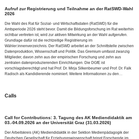
Aufruf zur Registrierung und Teilnahme an der RatSWD-Wahl
2026
Die Wahl des Rat für Sozial- und Wirtschaftsdaten (RatSWD) für die
Amtsperiode 2026 steht bevor. Damit die Bildungsforschung im Rat weiterhin
sichtbar vertreten ist, wird zur aktiven Mitwirkung an der Wahl aufgerufen.
Grundlage dafür ist die rechtzeitige Registrierung im
Wähler:innenverzeichnis. Der RatSWD arbeitet an der Schnittstelle zwischen
Datenproduktion, Wissenschaft und Politik. Das Gremium umfasst zwanzig
Mitglieder, davon zehn aus der empirischen Forschung und zehn aus
zentralen datenproduzierenden Einrichtungen. Die DGfE ist
vorschlagsberechtigt und hat Prof. Dr. Mirja Silkenbeumer und Prof. Dr. Falk
Radisch als Kandidierende nominiert. Weitere Informationen zu den…
Calls
Call for Contributions: 3. Tagung des AK Mediendidaktik am
03.-04.09.2026 an der Universität Graz (31.03.2026)
Der Arbeitskreis (AK) Mediendidaktik in der Sektion Medienpädagogik der
Deutschen Gesellschaft für Erziehungswissenschaft bringt Forschende im