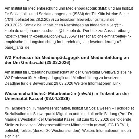
Am Institut für Medienforschung und Medienpädagogik (IMM) und am Institut
für Sozialpolitik und Sozialmanagement (ISSM) der TH Köln ist eine Stelle
(70%, befristet bis 28.2.2029) zu besetzen. Bewerbungsfrist ist der
28.3.2026. Kontakt bei inhaltlichen Nachfragen an friederike.siller@th-
koeln.de und johannes.schuette@th-koeln.de. Der Link zur Ausschreibung:
https://karriere.th-koeln.de/job/view/1555/wissenschaftliche-r-mitarbeiter-in-
empirische-bildungsforschung-im-bereich-digitale-lesefoerderung-u?
page_lang=de
W2-Professur für Medienpädagogik und Medienbildung an
der Uni Greifswald (29.03.2026)
Am Institut für Erziehungswissenschaft an der Universität Greifswald ist eine
W2 Professur für Medienpädagogik und Medienbildung zu besetzen.
Deadline für die Bewerbung: 29.03.2026 Weitere Informationen: Link
Wissenschaftliche:r Mitarbeiter:in (m/w/d) in Teilzeit an der
Universität Kassel (03.04.2026)
Im Fachbereich Humanwissenschaften, Institut für Sozialwesen – Fachgebiet
Sozialisation mit Schwerpunkt Migration und Interkulturelle Bildung (Prof. Dr.
Manuela Westphal) der Universität Kassel, ist zum 01.05.2026 die folgende
Stelle zu besetzen: Wissenschaftliche:r Mitarbeiter:in (m/w/d), EG 13 TV-H,
befristet, Teilzeit (derzeit 20 Wochenstunden). Weitere Informationen finden
sich hier.