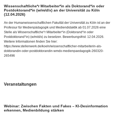
Wissenschaftliche*r Mitarbeiter*in als Doktorand*in oder
Postdoktorand*in (w/m/d/x) an der Universität zu Köln
(12.04.2026)
An der Humanwissenschaftlichen Fakultät der Universität zu Köln ist an der
Professur für Medienpädagogik und Mediendidaktik ab 01.07.2026 eine
Stelle als Wissenschaftliche*r Mitarbeiter*in (Doktorand*in oder
Postdoktorand*in) (w/m/d/x) zu besetzen. Bewerbungsfrist: 12.04.2026.
Weitere Informationen finden Sie hier:
https://www.stellenwerk.de/koeln/wissenschaftlicher-mitarbeiterin-als-
doktorandin-oder-postdoktorandin-wmdx-medienpaedagogik-260320-
265496
Veranstaltungen
Webinar: Zwischen Fakten und Fakes – KI-Desinformation
erkennen, Medienbildung stärken