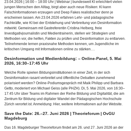
23.04.2026 | 16:00 – 18:00 Uhr | Webinar | bundesweit KI erleichtert vielen
jungen Menschen den Alltag, birgt aber auch neue Risiken: KI kann
Falschinformationen erzeugen und Deep Fakes realistischer denn je
erscheinen lassen. Am 23.04.2026 erfahren Lehr- und pädagogische
Fachkräfte, wie KI bei der Entstehung und Verbreitung von Desinformation
mitwirkt. Gemeinsam mit Gastreferentin Cristina Helberg, freie
Investigativjournalistin und Medientrainerin, stellen wir Strategien und
Methoden vor, die helfen, Fakten zu prüfen und Desinformation zu entlarven.
Teilnehmende lernen praxisnahe Methoden kennen, um Jugendliche im
kritischen Umgang mit Informationen online zu stärken.…
Desinformation und Medienbildung: – Online-Panel, 5. Mai
2026, 16:30–17:45 Uhr
Welche Rolle spielen Bildungsinstitutionen in einer Zeit, in der sich
Desinformation rasant verbreitet und öffentliche Debatten zunehmend
polarisiert werden? Online-Podiumsgespräch mit Maik Philipp und Barbara
Getto, moderiert von Michael Geiss (alle PHZH). Di, 5. Mai 2026, von 16:30–
17:45 Uhr über Teams im Rahmen der Reihe Bildung und Digitalität, die am
Zentrum für Bildung und digitaler Wandel der Pädagogischen Hochschule
Zürich verortet ist. Anmeldung: Hier, weitere Informationen auf der Website.
Save the Date: 26.–27. Juni 2026 | Theorieforum | OvGU
Magdeburg
Das 16. Magdeburger Theorieforum findet am 26. und 27. Juni 2026 an der