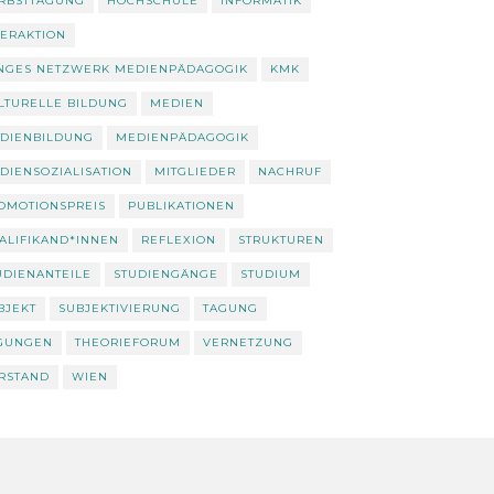
RBSTTAGUNG
HOCHSCHULE
INFORMATIK
TERAKTION
NGES NETZWERK MEDIENPÄDAGOGIK
KMK
LTURELLE BILDUNG
MEDIEN
DIENBILDUNG
MEDIENPÄDAGOGIK
DIENSOZIALISATION
MITGLIEDER
NACHRUF
OMOTIONSPREIS
PUBLIKATIONEN
ALIFIKAND*INNEN
REFLEXION
STRUKTUREN
UDIENANTEILE
STUDIENGÄNGE
STUDIUM
BJEKT
SUBJEKTIVIERUNG
TAGUNG
GUNGEN
THEORIEFORUM
VERNETZUNG
RSTAND
WIEN