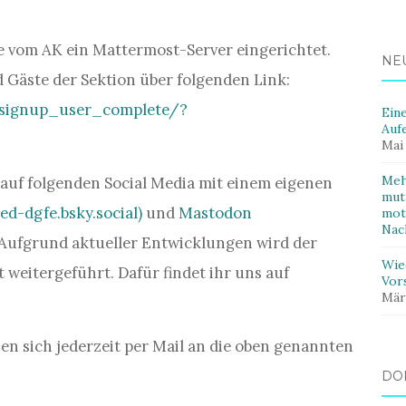
 vom AK ein Mattermost-Server eingerichtet.
NE
 Gäste der Sektion über folgenden Link:
/signup_user_complete/?
Ein
Auf
Mai
Meh
l auf folgenden Social Media mit einem eigenen
mut
d-dgfe.bsky.social)
und
Mastodon
mot
Nac
 Aufgrund aktueller Entwicklungen wird der
Wie
weitergeführt. Dafür findet ihr uns auf
Vor
Mär
nen sich jederzeit per Mail an die oben genannten
DO