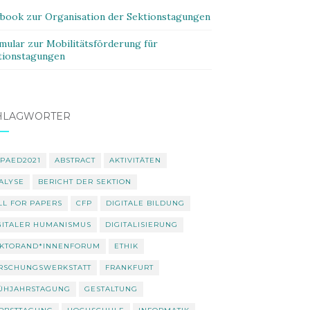
ybook zur Organisation der Sektionstagungen
mular zur Mobilitätsförderung für
tionstagungen
HLAGWÖRTER
PAED2021
ABSTRACT
AKTIVITÄTEN
ALYSE
BERICHT DER SEKTION
LL FOR PAPERS
CFP
DIGITALE BILDUNG
GITALER HUMANISMUS
DIGITALISIERUNG
KTORAND*INNENFORUM
ETHIK
RSCHUNGSWERKSTATT
FRANKFURT
ÜHJAHRSTAGUNG
GESTALTUNG