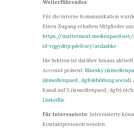
Weiterführendes
:
Für die interne Kommunikation wurde
Einen Zugang erhalten Mitglieder und
https://mattermost.medienpaed.net
id=rqgyditjcpdefcsry7azdasbke
Die Sektion ist darüber hinaus aktuel
Account präsent:
Bluesky (@medienpae
(@medienpaed_dgfe@bildung.social)
.
Kanal auf X (@medienpaed_dgfe) nicht 
LinkedIn
.
Für Interessierte
: Interessierte kön
Kontaktpersonen wenden.