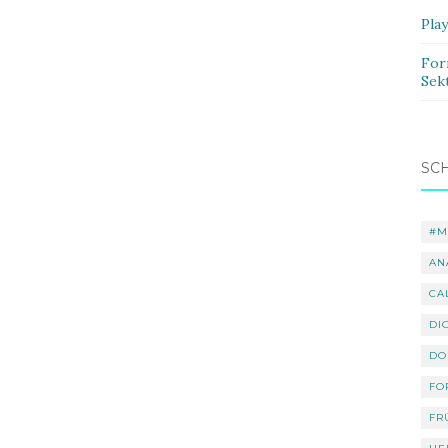
Pla
For
Sek
SC
#M
AN
CA
DI
DO
FO
FR