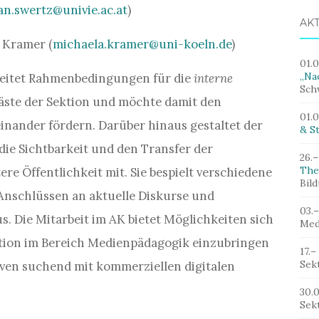
an.swertz@univie.ac.at
)
AK
a Kramer (
michaela.kramer@uni-koeln.de
)
01.
„Nac
beitet Rahmenbedingungen für die
interne
Sch
ste der Sektion und möchte damit den
01.
nander fördern. Darüber hinaus gestaltet der
& St
e Sichtbarkeit und den Transfer der
26.–
The
ere Öffentlichkeit mit. Sie bespielt verschiedene
Bil
Anschlüssen an aktuelle Diskurse und
03.
. Die Mitarbeit im AK bietet Möglichkeiten sich
Med
tion im Bereich Medienpädagogik einzubringen
17.–
Sek
iven suchend mit kommerziellen digitalen
30.
Sek