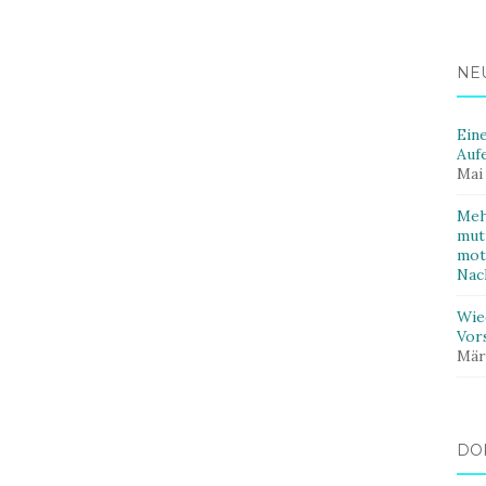
NE
Ein
Auf
Mai
Meh
mut
mot
Nac
Wie
Vor
Mär
DO