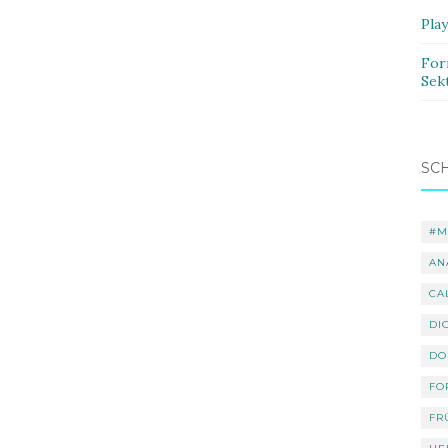
Pla
For
Sek
SC
#M
AN
CA
DI
DO
FO
FR