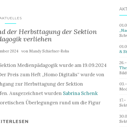
AK
AKTUELLES
01.
d der Herbsttagung der Sektion
„Nac
Sch
agogik verliehen
01.
von
ember 2024
Mandy Schiefner-Rohs
& St
26.–
Sektion Medienpädagogik wurde am 19.09.2024
The
Bil
Der Preis zum Heft „Homo Digitalis“ wurde von
chgang zur Herbsttagung der Sektion
03.
Med
ufen. Ausgezeichnet wurden
Sabrina Schenk
17.–
eoretischen Überlegungen rund um die Figur
Sek
30.
ITERLESEN
Sek