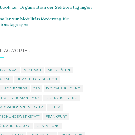
ybook zur Organisation der Sektionstagungen
mular zur Mobilitätsförderung für
tionstagungen
HLAGWÖRTER
PAED2021
ABSTRACT
AKTIVITÄTEN
ALYSE
BERICHT DER SEKTION
LL FOR PAPERS
CFP
DIGITALE BILDUNG
GITALER HUMANISMUS
DIGITALISIERUNG
KTORAND*INNENFORUM
ETHIK
RSCHUNGSWERKSTATT
FRANKFURT
ÜHJAHRSTAGUNG
GESTALTUNG