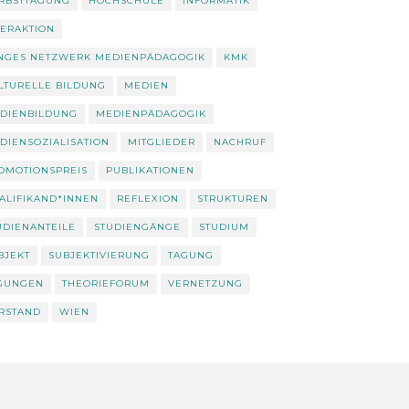
RBSTTAGUNG
HOCHSCHULE
INFORMATIK
TERAKTION
NGES NETZWERK MEDIENPÄDAGOGIK
KMK
LTURELLE BILDUNG
MEDIEN
DIENBILDUNG
MEDIENPÄDAGOGIK
DIENSOZIALISATION
MITGLIEDER
NACHRUF
OMOTIONSPREIS
PUBLIKATIONEN
ALIFIKAND*INNEN
REFLEXION
STRUKTUREN
UDIENANTEILE
STUDIENGÄNGE
STUDIUM
BJEKT
SUBJEKTIVIERUNG
TAGUNG
GUNGEN
THEORIEFORUM
VERNETZUNG
RSTAND
WIEN