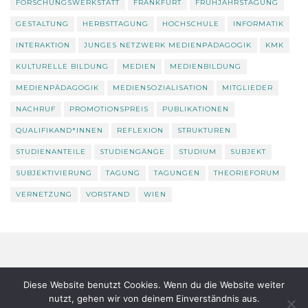
FORSCHUNGSWERKSTATT
FRANKFURT
FRÜHJAHRSTAGUNG
GESTALTUNG
HERBSTTAGUNG
HOCHSCHULE
INFORMATIK
INTERAKTION
JUNGES NETZWERK MEDIENPÄDAGOGIK
KMK
KULTURELLE BILDUNG
MEDIEN
MEDIENBILDUNG
MEDIENPÄDAGOGIK
MEDIENSOZIALISATION
MITGLIEDER
NACHRUF
PROMOTIONSPREIS
PUBLIKATIONEN
QUALIFIKAND*INNEN
REFLEXION
STRUKTUREN
STUDIENANTEILE
STUDIENGÄNGE
STUDIUM
SUBJEKT
SUBJEKTIVIERUNG
TAGUNG
TAGUNGEN
THEORIEFORUM
VERNETZUNG
VORSTAND
WIEN
Datenschutz
Über uns
Diese Website benutzt Cookies. Wenn du die Website weiter
nutzt, gehen wir von deinem Einverständnis aus.