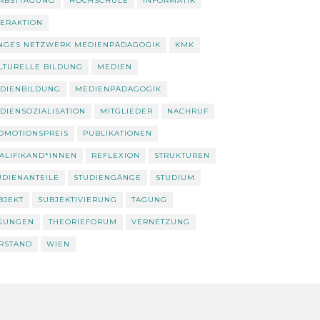
RBSTTAGUNG
HOCHSCHULE
INFORMATIK
TERAKTION
NGES NETZWERK MEDIENPÄDAGOGIK
KMK
LTURELLE BILDUNG
MEDIEN
DIENBILDUNG
MEDIENPÄDAGOGIK
DIENSOZIALISATION
MITGLIEDER
NACHRUF
OMOTIONSPREIS
PUBLIKATIONEN
ALIFIKAND*INNEN
REFLEXION
STRUKTUREN
UDIENANTEILE
STUDIENGÄNGE
STUDIUM
BJEKT
SUBJEKTIVIERUNG
TAGUNG
GUNGEN
THEORIEFORUM
VERNETZUNG
RSTAND
WIEN