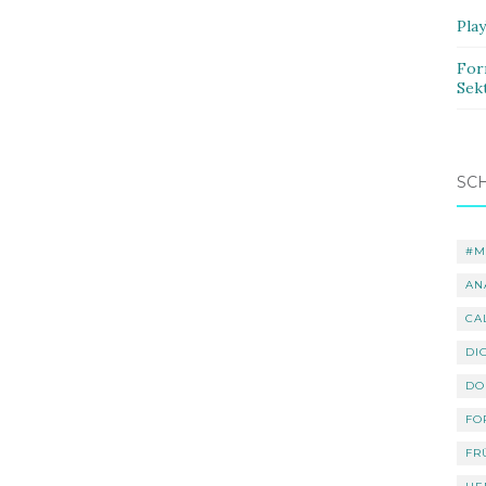
Pla
For
Sek
SC
#M
AN
CA
DI
DO
FO
FR