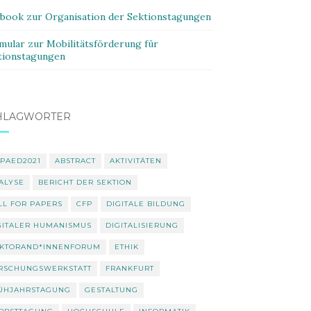
ybook zur Organisation der Sektionstagungen
mular zur Mobilitätsförderung für
tionstagungen
HLAGWÖRTER
PAED2021
ABSTRACT
AKTIVITÄTEN
ALYSE
BERICHT DER SEKTION
LL FOR PAPERS
CFP
DIGITALE BILDUNG
GITALER HUMANISMUS
DIGITALISIERUNG
KTORAND*INNENFORUM
ETHIK
RSCHUNGSWERKSTATT
FRANKFURT
ÜHJAHRSTAGUNG
GESTALTUNG