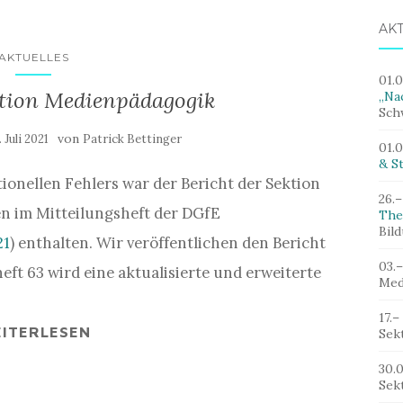
AK
AKTUELLES
01.
ktion Medienpädagogik
„Nac
Sch
von
. Juli 2021
Patrick Bettinger
01.
& St
onellen Fehlers war der Bericht der Sektion
26.–
n im Mitteilungsheft der DGfE
The
Bil
21
) enthalten. Wir veröffentlichen den Bericht
03.
heft 63 wird eine aktualisierte und erweiterte
Med
17.–
ITERLESEN
Sek
30.
Sek