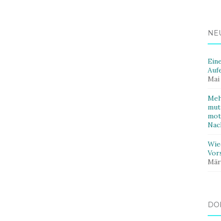
NE
Ein
Auf
Mai
Meh
mut
mot
Nac
Wie
Vor
Mär
DO