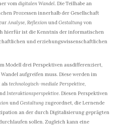
aher vom
digitalen Wandel
. Die Teilhabe an
schen Prozessen innerhalb der Gesellschaft
zur
Analyse
,
Reflexion
und
Gestaltung
von
ch hierfür ist die Kenntnis der informatischen
haftlichen und erziehungswissenschaftlichen
m Modell drei Perspektiven ausdifferenziert,
n Wandel aufgreifen muss. Diese werden im
 als
technologisch-mediale Perspektive
,
nd
Interaktionsperspektive
. Diesen Perspektiven
exion
und
Gestaltung
zugeordnet, die Lernende
zipation an der durch Digitalisierung geprägten
durchlaufen sollen. Zugleich kann eine