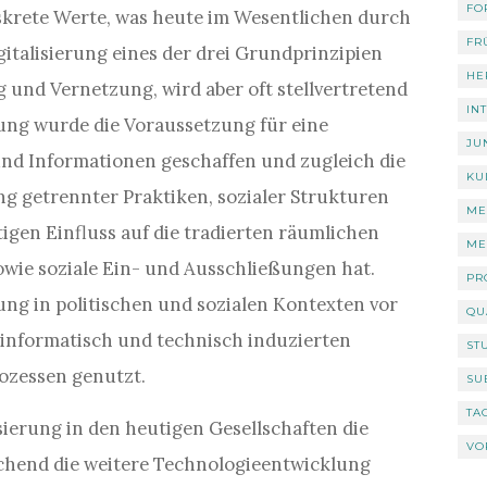
FO
skrete Werte, was heute im Wesentlichen durch
FR
Digitalisierung eines der drei Grundprinzipien
HE
 und Vernetzung, wird aber oft stellvertretend
IN
erung wurde die Voraussetzung für eine
JU
 und Informationen geschaffen und zugleich die
KU
ng getrennter Praktiken, sozialer Strukturen
ME
igen Einfluss auf die tradierten räumlichen
ME
ie soziale Ein- und Ausschließungen hat.
PR
rung in politischen und sozialen Kontexten vor
QU
 informatisch und technisch induzierten
ST
ozessen genutzt.
SU
TA
isierung in den heutigen Gesellschaften die
VO
echend die weitere Technologieentwicklung