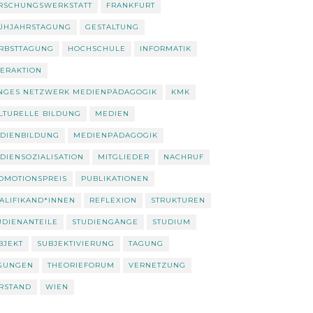
RSCHUNGSWERKSTATT
FRANKFURT
ÜHJAHRSTAGUNG
GESTALTUNG
RBSTTAGUNG
HOCHSCHULE
INFORMATIK
TERAKTION
NGES NETZWERK MEDIENPÄDAGOGIK
KMK
LTURELLE BILDUNG
MEDIEN
DIENBILDUNG
MEDIENPÄDAGOGIK
DIENSOZIALISATION
MITGLIEDER
NACHRUF
OMOTIONSPREIS
PUBLIKATIONEN
ALIFIKAND*INNEN
REFLEXION
STRUKTUREN
UDIENANTEILE
STUDIENGÄNGE
STUDIUM
BJEKT
SUBJEKTIVIERUNG
TAGUNG
GUNGEN
THEORIEFORUM
VERNETZUNG
RSTAND
WIEN