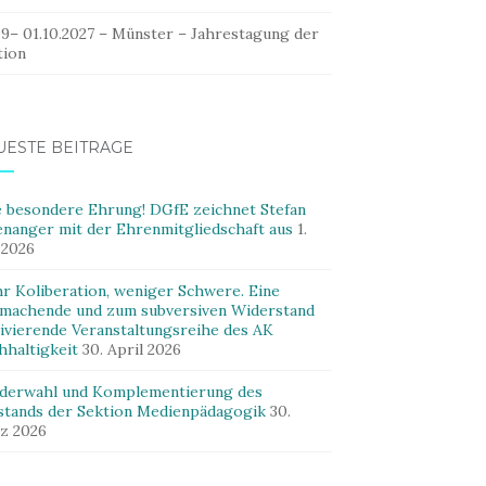
09– 01.10.2027 – Münster – Jahrestagung der
tion
UESTE BEITRÄGE
e besondere Ehrung! DGfE zeichnet Stefan
enanger mit der Ehrenmitgliedschaft aus
1.
 2026
r Koliberation, weniger Schwere. Eine
machende und zum subversiven Widerstand
ivierende Veranstaltungsreihe des AK
hhaltigkeit
30. April 2026
derwahl und Komplementierung des
stands der Sektion Medienpädagogik
30.
z 2026