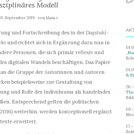
sziplinäres Modell
von
20. September 2019
klaus.r
AK
erung und Fortschreibung des in der
Dagstuhl-
cks
und richtet sich in Ergänzung dazu nun in
01.
dere Personen, die sich primär reflexiv und
„Nac
Sch
des digitalen Wandels beschäftigen. Das Papier
01.
en an die Gruppe der Autorinnen und Autoren
& St
ken beispielsweise zur Gestaltung von
26.–
ung und Rolle des Individuums als handelndes
The
Bil
eßen. Entsprechend gelten die politischen
03.
(2016) weiterhin, werden konzeptionell ergänzt
Med
exte erweitert.
17.–
Sek