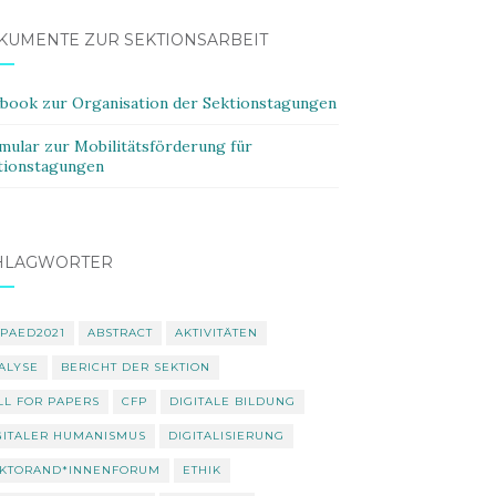
KUMENTE ZUR SEKTIONSARBEIT
ybook zur Organisation der Sektionstagungen
mular zur Mobilitätsförderung für
tionstagungen
HLAGWÖRTER
PAED2021
ABSTRACT
AKTIVITÄTEN
ALYSE
BERICHT DER SEKTION
LL FOR PAPERS
CFP
DIGITALE BILDUNG
GITALER HUMANISMUS
DIGITALISIERUNG
KTORAND*INNENFORUM
ETHIK