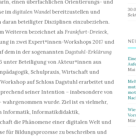
arin, einen überfachlichen Orientierungs- und
30.
se im
digitalen Wandel
bereitzustellen und
Sek
 daran beteiligter Disziplinen einzubeziehen.
im Weiteren bezeichnet als
Frankfurt-Dreieck
,
hung in zwei Expert*innen-Workshops 2017 und
NE
auf dem in der sogenannten
Dagstuhl-Erklärung
Ein
6 unter Beteiligung von Akteur*innen aus
Auf
Mai
enpädagogik, Schulpraxis, Wirtschaft und
 Workshop auf Schloss Dagstuhl erarbeitet und
Meh
mut
tsprechend seiner Intention – insbesondere von
mot
Nac
– wahrgenommen wurde. Ziel ist es vielmehr,
Wie
n Informatik, Informatikdidaktik,
Vor
Mär
aft die Phänomene einer digitalen Welt und
sse für Bildungsprozesse zu beschreiben und