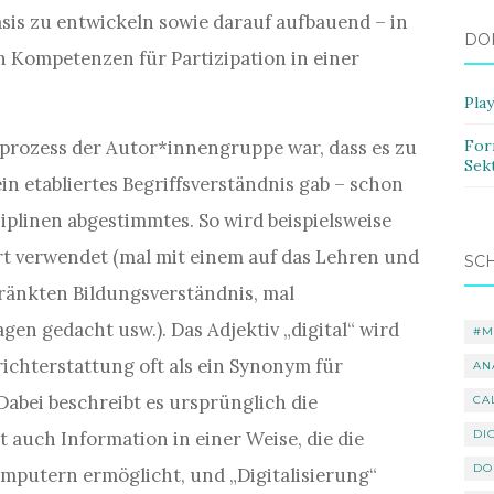
asis zu entwickeln sowie darauf aufbauend – in
DO
n Kompetenzen für Partizipation in einer
Pla
prozess der Autor*innengruppe war, dass es zu
For
Sek
in etabliertes Begriffsverständnis gab – schon
ziplinen abgestimmtes. So wird beispielsweise
ort verwendet (mal mit einem auf das Lehren und
SC
hränkten Bildungsverständnis, mal
en gedacht usw.). Das Adjektiv „digital“ wird
#M
richterstattung oft als ein Synonym für
AN
abei beschreibt es ursprünglich die
CA
 auch Information in einer Weise, die die
DI
DO
mputern ermöglicht, und „Digitalisierung“