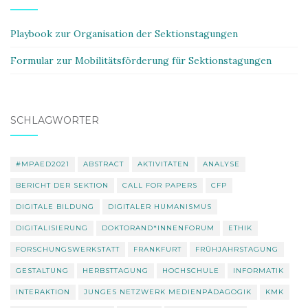
Playbook zur Organisation der Sektionstagungen
Formular zur Mobilitätsförderung für Sektionstagungen
SCHLAGWÖRTER
#MPAED2021
ABSTRACT
AKTIVITÄTEN
ANALYSE
BERICHT DER SEKTION
CALL FOR PAPERS
CFP
DIGITALE BILDUNG
DIGITALER HUMANISMUS
DIGITALISIERUNG
DOKTORAND*INNENFORUM
ETHIK
FORSCHUNGSWERKSTATT
FRANKFURT
FRÜHJAHRSTAGUNG
GESTALTUNG
HERBSTTAGUNG
HOCHSCHULE
INFORMATIK
INTERAKTION
JUNGES NETZWERK MEDIENPÄDAGOGIK
KMK