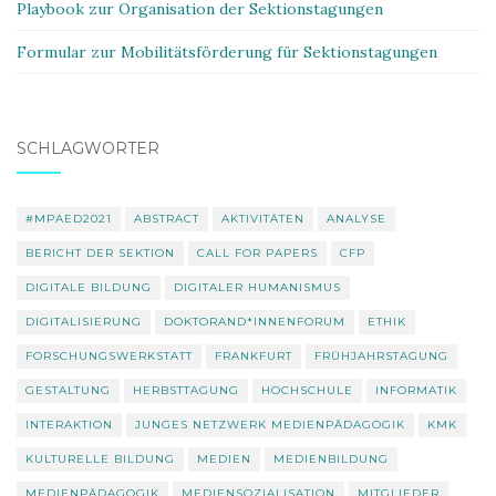
Playbook zur Organisation der Sektionstagungen
Formular zur Mobilitätsförderung für Sektionstagungen
SCHLAGWÖRTER
#MPAED2021
ABSTRACT
AKTIVITÄTEN
ANALYSE
BERICHT DER SEKTION
CALL FOR PAPERS
CFP
DIGITALE BILDUNG
DIGITALER HUMANISMUS
DIGITALISIERUNG
DOKTORAND*INNENFORUM
ETHIK
FORSCHUNGSWERKSTATT
FRANKFURT
FRÜHJAHRSTAGUNG
GESTALTUNG
HERBSTTAGUNG
HOCHSCHULE
INFORMATIK
INTERAKTION
JUNGES NETZWERK MEDIENPÄDAGOGIK
KMK
KULTURELLE BILDUNG
MEDIEN
MEDIENBILDUNG
MEDIENPÄDAGOGIK
MEDIENSOZIALISATION
MITGLIEDER