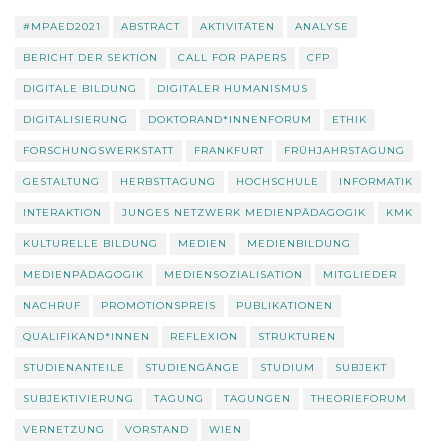
#MPAED2021
ABSTRACT
AKTIVITÄTEN
ANALYSE
BERICHT DER SEKTION
CALL FOR PAPERS
CFP
DIGITALE BILDUNG
DIGITALER HUMANISMUS
DIGITALISIERUNG
DOKTORAND*INNENFORUM
ETHIK
FORSCHUNGSWERKSTATT
FRANKFURT
FRÜHJAHRSTAGUNG
GESTALTUNG
HERBSTTAGUNG
HOCHSCHULE
INFORMATIK
INTERAKTION
JUNGES NETZWERK MEDIENPÄDAGOGIK
KMK
KULTURELLE BILDUNG
MEDIEN
MEDIENBILDUNG
MEDIENPÄDAGOGIK
MEDIENSOZIALISATION
MITGLIEDER
NACHRUF
PROMOTIONSPREIS
PUBLIKATIONEN
QUALIFIKAND*INNEN
REFLEXION
STRUKTUREN
STUDIENANTEILE
STUDIENGÄNGE
STUDIUM
SUBJEKT
SUBJEKTIVIERUNG
TAGUNG
TAGUNGEN
THEORIEFORUM
VERNETZUNG
VORSTAND
WIEN