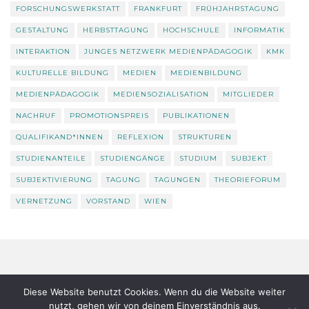
FORSCHUNGSWERKSTATT
FRANKFURT
FRÜHJAHRSTAGUNG
GESTALTUNG
HERBSTTAGUNG
HOCHSCHULE
INFORMATIK
INTERAKTION
JUNGES NETZWERK MEDIENPÄDAGOGIK
KMK
KULTURELLE BILDUNG
MEDIEN
MEDIENBILDUNG
MEDIENPÄDAGOGIK
MEDIENSOZIALISATION
MITGLIEDER
NACHRUF
PROMOTIONSPREIS
PUBLIKATIONEN
QUALIFIKAND*INNEN
REFLEXION
STRUKTUREN
STUDIENANTEILE
STUDIENGÄNGE
STUDIUM
SUBJEKT
SUBJEKTIVIERUNG
TAGUNG
TAGUNGEN
THEORIEFORUM
VERNETZUNG
VORSTAND
WIEN
Datenschutz
Über uns
Diese Website benutzt Cookies. Wenn du die Website weiter
nutzt, gehen wir von deinem Einverständnis aus.