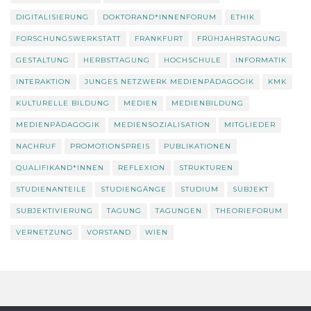
DIGITALISIERUNG
DOKTORAND*INNENFORUM
ETHIK
FORSCHUNGSWERKSTATT
FRANKFURT
FRÜHJAHRSTAGUNG
GESTALTUNG
HERBSTTAGUNG
HOCHSCHULE
INFORMATIK
INTERAKTION
JUNGES NETZWERK MEDIENPÄDAGOGIK
KMK
KULTURELLE BILDUNG
MEDIEN
MEDIENBILDUNG
MEDIENPÄDAGOGIK
MEDIENSOZIALISATION
MITGLIEDER
NACHRUF
PROMOTIONSPREIS
PUBLIKATIONEN
QUALIFIKAND*INNEN
REFLEXION
STRUKTUREN
STUDIENANTEILE
STUDIENGÄNGE
STUDIUM
SUBJEKT
SUBJEKTIVIERUNG
TAGUNG
TAGUNGEN
THEORIEFORUM
VERNETZUNG
VORSTAND
WIEN