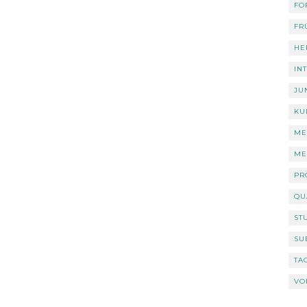
FO
FR
HE
IN
JU
KU
ME
ME
PR
QU
ST
SU
TA
VO