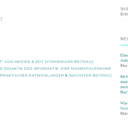
30.
Sek
17
NE
Ein
Auf
“ VON MEDIEN & ZEIT [VORHERIGER BEITRAG]
Mai
D DIDAKTIK DER INFORMATIK. EINE MOMENTAUFNAHME
ULPRAKTISCHER ENTWICKLUNGEN
[NÄCHSTER BEITRAG]
Meh
mut
mot
Nac
Wie
Vor
Mär