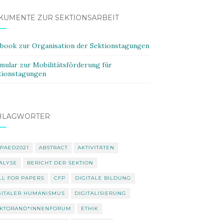
KUMENTE ZUR SEKTIONSARBEIT
ybook zur Organisation der Sektionstagungen
mular zur Mobilitätsförderung für
tionstagungen
HLAGWÖRTER
PAED2021
ABSTRACT
AKTIVITÄTEN
ALYSE
BERICHT DER SEKTION
LL FOR PAPERS
CFP
DIGITALE BILDUNG
GITALER HUMANISMUS
DIGITALISIERUNG
KTORAND*INNENFORUM
ETHIK