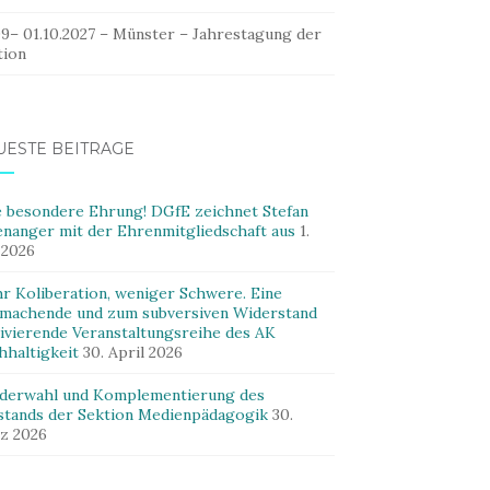
09– 01.10.2027 – Münster – Jahrestagung der
tion
UESTE BEITRÄGE
e besondere Ehrung! DGfE zeichnet Stefan
enanger mit der Ehrenmitgliedschaft aus
1.
 2026
r Koliberation, weniger Schwere. Eine
machende und zum subversiven Widerstand
ivierende Veranstaltungsreihe des AK
hhaltigkeit
30. April 2026
derwahl und Komplementierung des
stands der Sektion Medienpädagogik
30.
z 2026