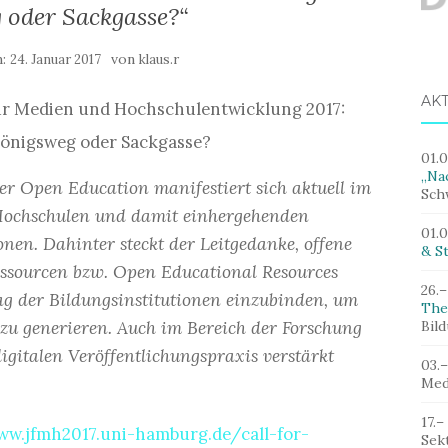
 oder Sackgasse?“
m:
von
24. Januar 2017
klaus.r
AK
für Medien und Hochschulentwicklung 2017:
Königsweg oder Sackgasse?
01.
„Nac
er Open Education manifestiert sich aktuell im
Sch
 Hochschulen und damit einhergehenden
01.
onen. Dahinter steckt der Leitgedanke, offene
& St
ssourcen bzw. Open Educational Resources
26.–
ag der Bildungsinstitutionen einzubinden, um
The
zu generieren. Auch im Bereich der Forschung
Bil
igitalen Veröffentlichungspraxis verstärkt
03.
Med
17.–
ww.jfmh2017.uni-hamburg.de/call-for-
Sek