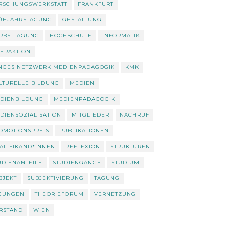
RSCHUNGSWERKSTATT
FRANKFURT
ÜHJAHRSTAGUNG
GESTALTUNG
RBSTTAGUNG
HOCHSCHULE
INFORMATIK
TERAKTION
NGES NETZWERK MEDIENPÄDAGOGIK
KMK
LTURELLE BILDUNG
MEDIEN
DIENBILDUNG
MEDIENPÄDAGOGIK
DIENSOZIALISATION
MITGLIEDER
NACHRUF
OMOTIONSPREIS
PUBLIKATIONEN
ALIFIKAND*INNEN
REFLEXION
STRUKTUREN
UDIENANTEILE
STUDIENGÄNGE
STUDIUM
BJEKT
SUBJEKTIVIERUNG
TAGUNG
GUNGEN
THEORIEFORUM
VERNETZUNG
RSTAND
WIEN