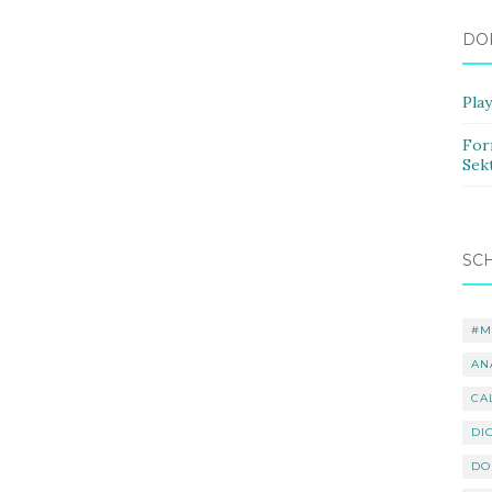
DO
Pla
For
Sek
SC
#M
AN
CA
DI
DO