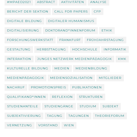
#MPAED2021
ABSTRACT
AKTIVITÄTEN
ANALYSE
BERICHT DER SEKTION
CALL FOR PAPERS
CFP
DIGITALE BILDUNG
DIGITALER HUMANISMUS
DIGITALISIERUNG
DOKTORAND*INNENFORUM
ETHIK
FORSCHUNGSWERKSTATT
FRANKFURT
FRÜHJAHRSTAGUNG
GESTALTUNG
HERBSTTAGUNG
HOCHSCHULE
INFORMATIK
INTERAKTION
JUNGES NETZWERK MEDIENPÄDAGOGIK
KMK
KULTURELLE BILDUNG
MEDIEN
MEDIENBILDUNG
MEDIENPÄDAGOGIK
MEDIENSOZIALISATION
MITGLIEDER
NACHRUF
PROMOTIONSPREIS
PUBLIKATIONEN
QUALIFIKAND*INNEN
REFLEXION
STRUKTUREN
STUDIENANTEILE
STUDIENGÄNGE
STUDIUM
SUBJEKT
SUBJEKTIVIERUNG
TAGUNG
TAGUNGEN
THEORIEFORUM
VERNETZUNG
VORSTAND
WIEN