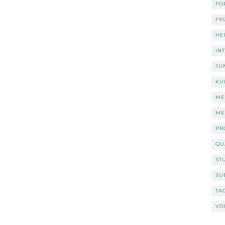
FO
FR
HE
IN
JU
KU
ME
ME
PR
QU
ST
SU
TA
VO