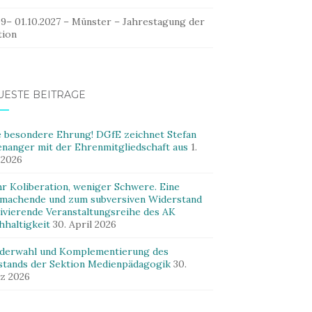
09– 01.10.2027 – Münster – Jahrestagung der
tion
UESTE BEITRÄGE
e besondere Ehrung! DGfE zeichnet Stefan
enanger mit der Ehrenmitgliedschaft aus
1.
 2026
r Koliberation, weniger Schwere. Eine
machende und zum subversiven Widerstand
ivierende Veranstaltungsreihe des AK
hhaltigkeit
30. April 2026
derwahl und Komplementierung des
stands der Sektion Medienpädagogik
30.
z 2026