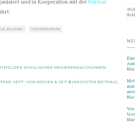
ganisiert und in Kooperation mit der
Sektion
30.
hrt.
Sek
ALE BILDUNG
THEORIEFORUM
NE
Ein
Auf
KEITSFELDER SCHULISCHER MEDIENPÄDAGOGINNEN
Mai
Meh
FENE HEFT“ VON MEDIEN & ZEIT
[NÄCHSTER BEITRAG]
mut
mot
Nac
Wie
Vor
Mär