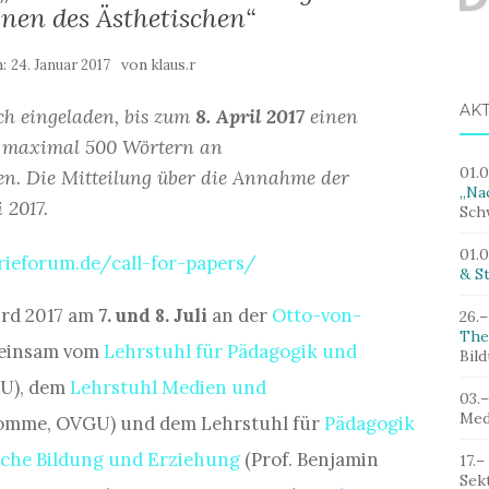
nen des Ästhetischen“
m:
von
24. Januar 2017
klaus.r
AK
ch eingeladen, bis zum
8. April 2017
einen
n maximal 500 Wörtern an
01.
en. Die Mitteilung über die Annahme der
„Nac
 2017.
Sch
01.
ieforum.de/call-for-papers/
& St
ird 2017 am
7. und 8. Juli
an der
Otto-von-
26.–
The
meinsam vom
Lehrstuhl für Pädagogik und
Bil
GU), dem
Lehrstuhl Medien und
03.
Med
romme, OVGU) und dem Lehrstuhl für
Pädagogik
sche Bildung und Erziehung
(Prof. Benjamin
17.–
Sek