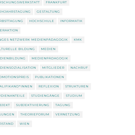
RSCHUNGSWERKSTATT
FRANKFURT
ÜHJAHRSTAGUNG
GESTALTUNG
RBSTTAGUNG
HOCHSCHULE
INFORMATIK
TERAKTION
NGES NETZWERK MEDIENPÄDAGOGIK
KMK
LTURELLE BILDUNG
MEDIEN
DIENBILDUNG
MEDIENPÄDAGOGIK
DIENSOZIALISATION
MITGLIEDER
NACHRUF
OMOTIONSPREIS
PUBLIKATIONEN
ALIFIKAND*INNEN
REFLEXION
STRUKTUREN
UDIENANTEILE
STUDIENGÄNGE
STUDIUM
BJEKT
SUBJEKTIVIERUNG
TAGUNG
GUNGEN
THEORIEFORUM
VERNETZUNG
RSTAND
WIEN