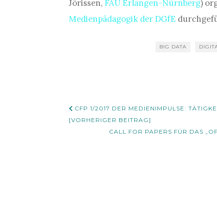
Jörissen,
FAU Erlangen-Nürnberg
) or
Medienpädagogik der DGfE
durchgefü
BIG DATA
DIGIT
Beitrags-
CFP 1/2017 DER MEDIENIMPULSE: TÄTIG
Navigation
[VORHERIGER BEITRAG]
CALL FOR PAPERS FÜR DAS „OF