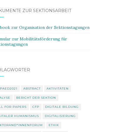
KUMENTE ZUR SEKTIONSARBEIT
ybook zur Organisation der Sektionstagungen
mular zur Mobilitätsförderung für
tionstagungen
HLAGWÖRTER
PAED2021
ABSTRACT
AKTIVITÄTEN
ALYSE
BERICHT DER SEKTION
LL FOR PAPERS
CFP
DIGITALE BILDUNG
GITALER HUMANISMUS
DIGITALISIERUNG
KTORAND*INNENFORUM
ETHIK