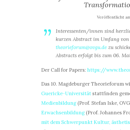
Transformatio
Veröffentlicht a
Interessenten/innen sind herzli
kurzen Abstract im Umfang vo
theorieforum@ovgu.de
zu schick
Abstracts erfolgt bis zum 06. Mai
Der Call for Papers:
https://www.theor
Das 10. Magdeburger Theorieforum w
Guericke-Universität
stattfinden ge
Medienbildung
(Prof. Stefan Iske, OV
Erwachsenbildung
(Prof. Johannes F
mit dem Schwerpunkt Kultur, ästheti