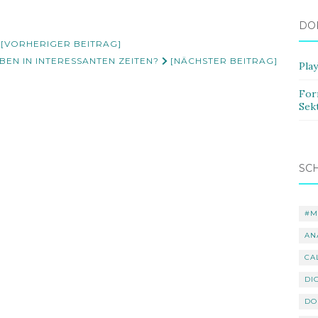
DO
 [VORHERIGER BEITRAG]
BEN IN INTERESSANTEN ZEITEN?
[NÄCHSTER BEITRAG]
Pla
For
Sek
SC
#M
AN
CA
DI
DO