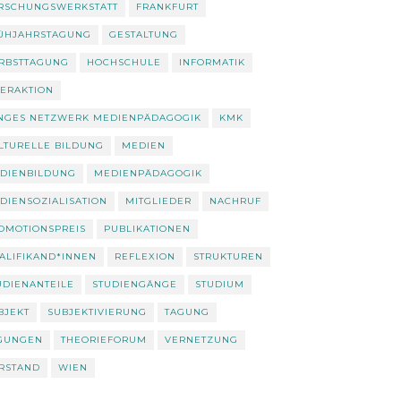
RSCHUNGSWERKSTATT
FRANKFURT
ÜHJAHRSTAGUNG
GESTALTUNG
RBSTTAGUNG
HOCHSCHULE
INFORMATIK
TERAKTION
NGES NETZWERK MEDIENPÄDAGOGIK
KMK
LTURELLE BILDUNG
MEDIEN
DIENBILDUNG
MEDIENPÄDAGOGIK
DIENSOZIALISATION
MITGLIEDER
NACHRUF
OMOTIONSPREIS
PUBLIKATIONEN
ALIFIKAND*INNEN
REFLEXION
STRUKTUREN
UDIENANTEILE
STUDIENGÄNGE
STUDIUM
BJEKT
SUBJEKTIVIERUNG
TAGUNG
GUNGEN
THEORIEFORUM
VERNETZUNG
RSTAND
WIEN