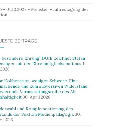
09– 01.10.2027 – Münster – Jahrestagung der
tion
UESTE BEITRÄGE
e besondere Ehrung! DGfE zeichnet Stefan
enanger mit der Ehrenmitgliedschaft aus
1.
 2026
r Koliberation, weniger Schwere. Eine
machende und zum subversiven Widerstand
ivierende Veranstaltungsreihe des AK
hhaltigkeit
30. April 2026
derwahl und Komplementierung des
stands der Sektion Medienpädagogik
30.
z 2026