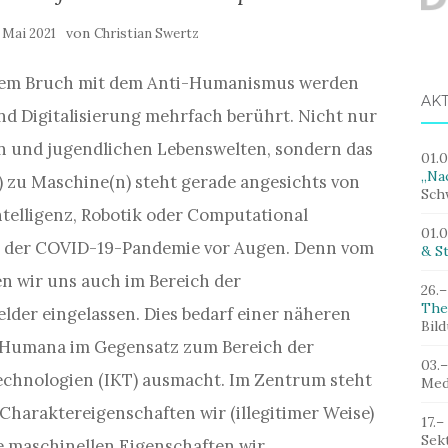
von
. Mai 2021
Christian Swertz
dem Bruch mit dem Anti-Humanismus werden
AK
d Digitalisierung mehrfach berührt. Nicht nur
hen und jugendlichen Lebenswelten, sondern das
01.
„Nac
) zu Maschine(n) steht gerade angesichts von
Sch
ntelligenz, Robotik oder Computational
01.
 der COVID-19-Pandemie vor Augen. Denn vom
& St
n wir uns auch im Bereich der
26.–
The
lder eingelassen. Dies bedarf einer näheren
Bil
 Humana im Gegensatz zum Bereich der
03.
chnologien (IKT) ausmacht. Im Zentrum steht
Med
Charaktereigenschaften wir (illegitimer Weise)
17.–
Sek
 maschinellen Eigenschaften wir