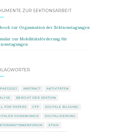
KUMENTE ZUR SEKTIONSARBEIT
ybook zur Organisation der Sektionstagungen
mular zur Mobilitätsförderung für
tionstagungen
HLAGWÖRTER
PAED2021
ABSTRACT
AKTIVITÄTEN
ALYSE
BERICHT DER SEKTION
LL FOR PAPERS
CFP
DIGITALE BILDUNG
GITALER HUMANISMUS
DIGITALISIERUNG
KTORAND*INNENFORUM
ETHIK