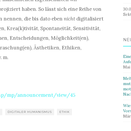
rojiziert haben. So lässt sich eine Reihe von
30.
Sek
 nennen, die bis dato eben
nicht
digitalisiert
Krea(k)tivität, Spontaneität, Sensitivität,
men, Entscheidungen, Möglichkeit(en),
NE
rraschung(en), Ästhetiken, Ethiken,
Ein
. m.
Auf
Mai
Meh
mut
mot
Nac
x.php/mp/announcement/view/45
Wie
Vor
P
DIGITALER HUMANISMUS
ETHIK
Mär