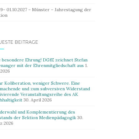
09– 01.10.2027 – Münster – Jahrestagung der
tion
UESTE BEITRÄGE
e besondere Ehrung! DGfE zeichnet Stefan
enanger mit der Ehrenmitgliedschaft aus
1.
 2026
r Koliberation, weniger Schwere. Eine
machende und zum subversiven Widerstand
ivierende Veranstaltungsreihe des AK
hhaltigkeit
30. April 2026
derwahl und Komplementierung des
stands der Sektion Medienpädagogik
30.
z 2026