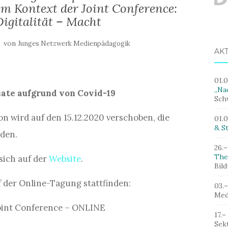
 Kontext der Joint Conference:
Digitalität – Macht
von
Junges Netzwerk Medienpädagogik
AK
01.
„Nac
ate aufgrund von Covid-19
Sch
ion wird auf den 15.12.2020 verschoben, die
01.
& St
nden.
26.–
The
sich auf der
Website
.
Bil
der Online-Tagung stattfinden:
03.
Med
Joint Conference – ONLINE
17.–
Sek