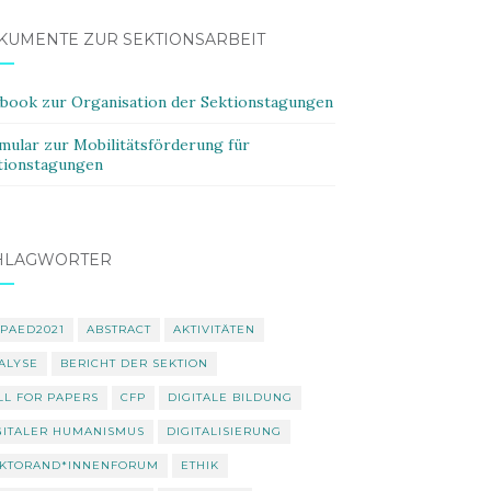
KUMENTE ZUR SEKTIONSARBEIT
ybook zur Organisation der Sektionstagungen
mular zur Mobilitätsförderung für
tionstagungen
HLAGWÖRTER
PAED2021
ABSTRACT
AKTIVITÄTEN
ALYSE
BERICHT DER SEKTION
LL FOR PAPERS
CFP
DIGITALE BILDUNG
GITALER HUMANISMUS
DIGITALISIERUNG
KTORAND*INNENFORUM
ETHIK