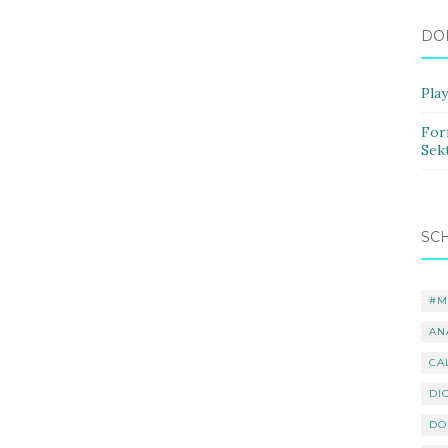
DO
Pla
For
Sek
SC
#M
AN
CA
DI
DO