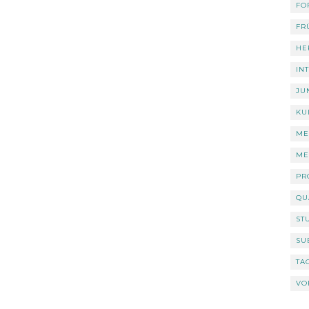
FO
FR
HE
IN
JU
KU
ME
ME
PR
QU
ST
SU
TA
VO