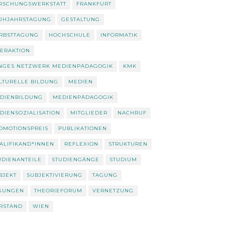
RSCHUNGSWERKSTATT
FRANKFURT
ÜHJAHRSTAGUNG
GESTALTUNG
RBSTTAGUNG
HOCHSCHULE
INFORMATIK
TERAKTION
NGES NETZWERK MEDIENPÄDAGOGIK
KMK
LTURELLE BILDUNG
MEDIEN
DIENBILDUNG
MEDIENPÄDAGOGIK
DIENSOZIALISATION
MITGLIEDER
NACHRUF
OMOTIONSPREIS
PUBLIKATIONEN
ALIFIKAND*INNEN
REFLEXION
STRUKTUREN
UDIENANTEILE
STUDIENGÄNGE
STUDIUM
BJEKT
SUBJEKTIVIERUNG
TAGUNG
GUNGEN
THEORIEFORUM
VERNETZUNG
RSTAND
WIEN