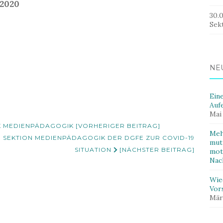
 2020
30.
Sek
NE
Ein
Auf
Mai
K MEDIENPÄDAGOGIK [VORHERIGER BEITRAG]
Meh
 SEKTION MEDIENPÄDAGOGIK DER DGFE ZUR COVID-19
mut
SITUATION
[NÄCHSTER BEITRAG]
mot
Nac
Wie
Vor
Mär