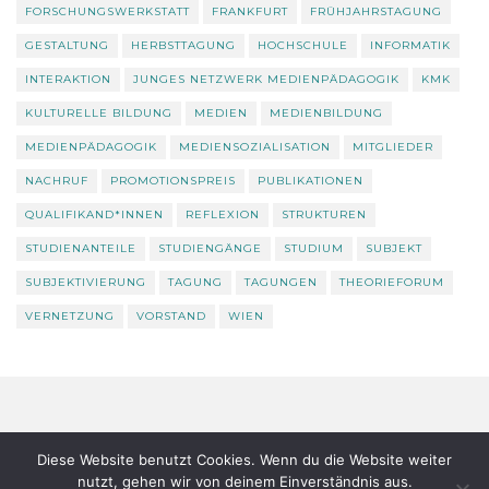
FORSCHUNGSWERKSTATT
FRANKFURT
FRÜHJAHRSTAGUNG
GESTALTUNG
HERBSTTAGUNG
HOCHSCHULE
INFORMATIK
INTERAKTION
JUNGES NETZWERK MEDIENPÄDAGOGIK
KMK
KULTURELLE BILDUNG
MEDIEN
MEDIENBILDUNG
MEDIENPÄDAGOGIK
MEDIENSOZIALISATION
MITGLIEDER
NACHRUF
PROMOTIONSPREIS
PUBLIKATIONEN
QUALIFIKAND*INNEN
REFLEXION
STRUKTUREN
STUDIENANTEILE
STUDIENGÄNGE
STUDIUM
SUBJEKT
SUBJEKTIVIERUNG
TAGUNG
TAGUNGEN
THEORIEFORUM
VERNETZUNG
VORSTAND
WIEN
Datenschutz
Über uns
Diese Website benutzt Cookies. Wenn du die Website weiter
nutzt, gehen wir von deinem Einverständnis aus.